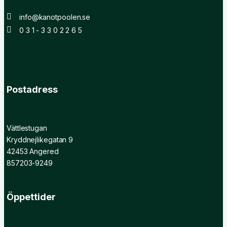
info@kanotpoolen.se
0 3 1 - 3 3 0 2 2 6 5
Postadress
Vättlestugan
Kryddnejlikegatan 9
42453 Angered
857203-9249
Öppettider