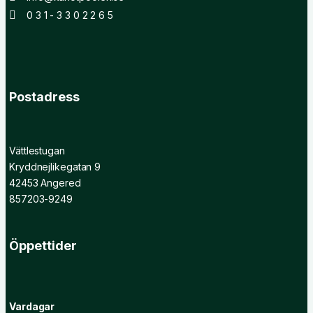
0 3 1 - 3 3 0 2 2 6 5
Postadress
Vättlestugan
Kryddnejlikegatan 9
42453 Angered
857203-9249
Öppettider
Vardagar