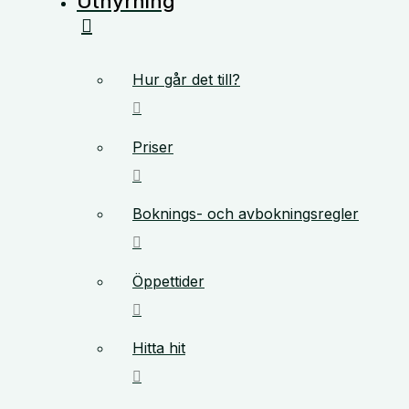
Uthyrning
Hur går det till?
Priser
Boknings- och avbokningsregler
Öppettider
Hitta hit