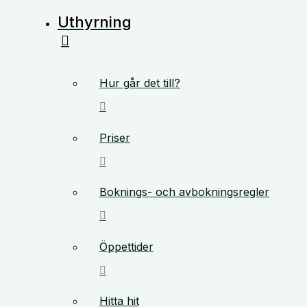
Uthyrning
Hur går det till?
Priser
Boknings- och avbokningsregler
Öppettider
Hitta hit