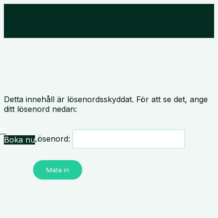
Detta innehåll är lösenordsskyddat. För att se det, ange
ditt lösenord nedan:
rt
Lösenord:
Boka nu