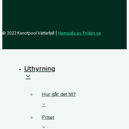
© 2022 Kanotpool Vättlefjäll |
Hemsida av Fridan.se
Uthyrning
Hur går det till?
Priser