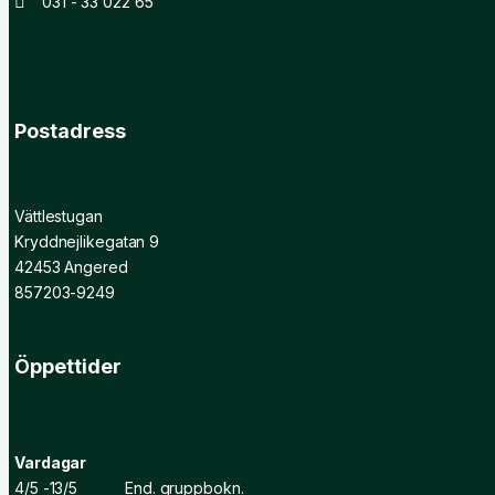
031 - 33 022 65
Postadress
Vättlestugan
Kryddnejlikegatan 9
42453 Angered
857203-9249
Öppettider
Vardagar
4/5 -13/5 End. gruppbokn.