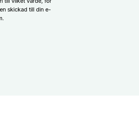
 till vilket värde, för
 skickad till din e-
m.