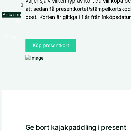
väljer själv vilken typ av kort du vill köpa och
att sedan få presentkortet/stämpelkortskoden
Boka nu
post. Korten är giltiga i 1 år från inköpsdatu
SV
Meny
Köp presentkort
Ge bort kajakpaddling i present