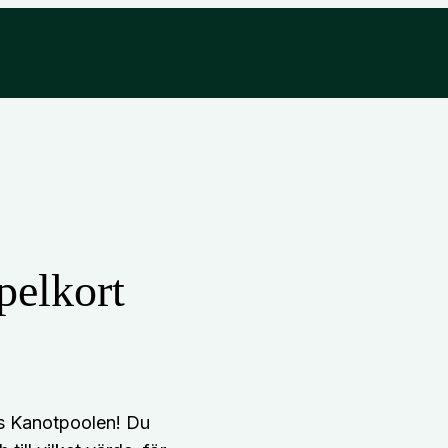
pelkort
os Kanotpoolen! Du